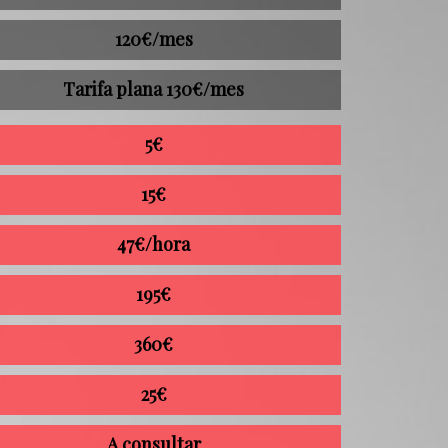
120€/mes
Tarifa plana 130€/mes
5€
15€
47€/hora
195€
360€
25€
A consultar